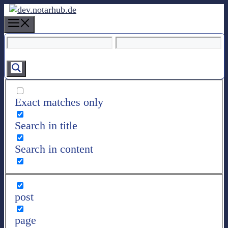
Z
u
M
m
e
I
n
n
u
h
a
l
Exact matches only
t
s
Search in title
p
r
Search in content
i
n
g
e
post
n
page