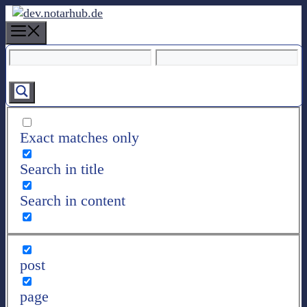
Z
u
M
m
e
I
n
n
u
h
a
l
Exact matches only
t
s
Search in title
p
r
Search in content
i
n
g
e
post
n
page