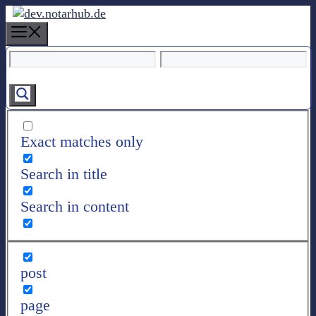
Z
u
M
m
e
I
n
n
u
h
a
l
Exact matches only
t
s
Search in title
p
r
Search in content
i
n
g
e
post
n
page