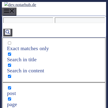
Z
u
M
m
e
I
n
n
u
h
a
l
Exact matches only
t
s
Search in title
p
r
Search in content
i
n
g
e
post
n
page