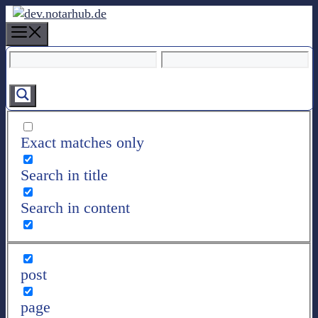
Z
u
M
m
e
I
n
n
u
h
a
l
Exact matches only
t
s
Search in title
p
r
Search in content
i
n
g
e
post
n
page