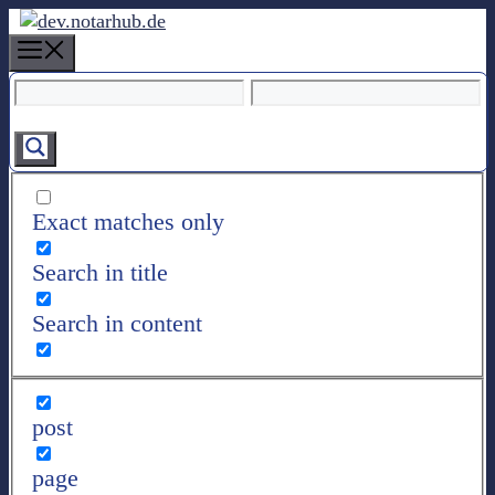
Z
u
M
m
e
I
n
n
u
h
a
l
Exact matches only
t
s
Search in title
p
r
Search in content
i
n
g
e
post
n
page