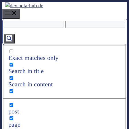
Z
u
M
m
e
I
n
n
u
h
a
l
Exact matches only
t
s
Search in title
p
r
Search in content
i
n
g
e
post
n
page