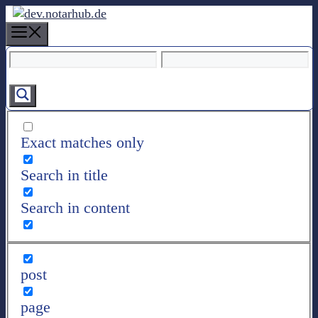
Z
u
M
m
e
I
n
n
u
h
a
l
Exact matches only
t
s
Search in title
p
r
Search in content
i
n
g
e
post
n
page