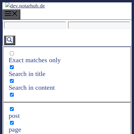
Z
u
M
m
e
I
n
n
u
h
a
l
Exact matches only
t
s
Search in title
p
r
Search in content
i
n
g
e
post
n
page