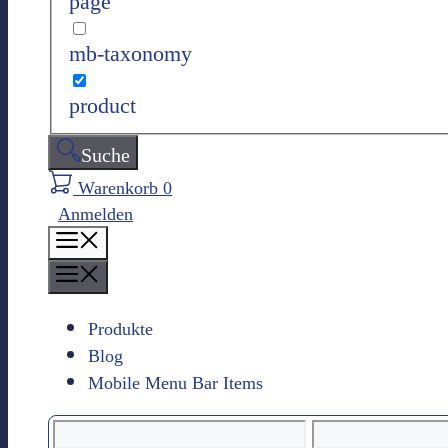
page
n
mb-taxonomy
product
Suche
Warenkorb
0
Anmelden
M
e
M
n
e
ü
n
Produkte
ü
Blog
Mobile Menu Bar Items