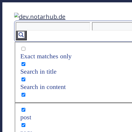
Z
u
m
I
n
h
a
Exact matches only
l
t
Search in title
s
p
Search in content
r
i
n
g
post
e