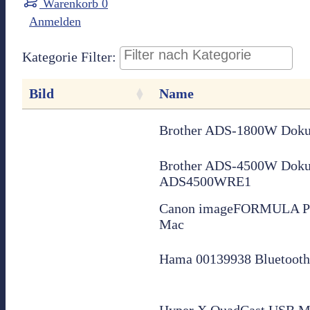
Warenkorb
0
Anmelden
Kategorie Filter:
Bild
Name
Brother ADS-1800W Doku
Brother ADS-4500W Dok
ADS4500WRE1
Canon imageFORMULA P-
Mac
Hama 00139938 Bluetooth-
Hyper X QuadCast USB Mir