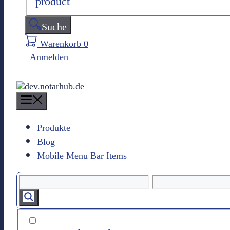
product
Suche
Warenkorb
0
Anmelden
M
e
n
Produkte
u
Blog
Mobile Menu Bar Items