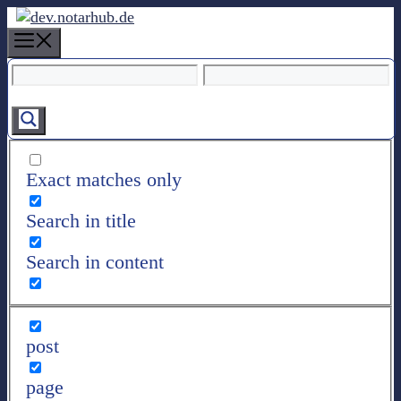
Z
u
M
m
e
I
n
n
u
h
a
l
Exact matches only
t
s
Search in title
p
r
Search in content
i
n
g
e
post
n
page