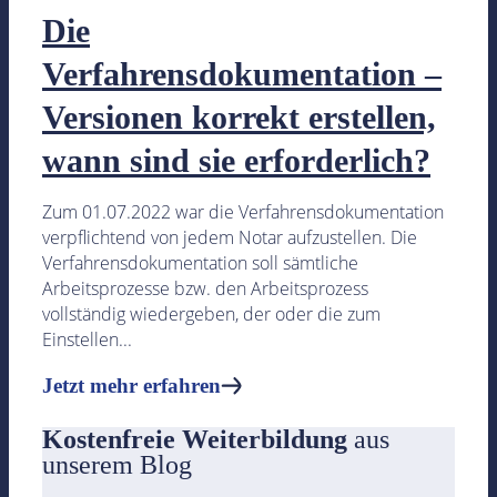
Die
Verfahrensdokumentation –
Versionen korrekt erstellen,
Blog & Glossar
wann sind sie erforderlich?
Zum 01.07.2022 war die Verfahrensdokumentation
verpflichtend von jedem Notar aufzustellen. Die
Blog
Verfahrensdokumentation soll sämtliche
Kostenfreie und aktuelle Informationen für alle rel
Arbeitsprozesse bzw. den Arbeitsprozess
vollständig wiedergeben, der oder die zum
Glossar
Einstellen...
Begriffe und Inhalte kurz nachschlagen
Jetzt mehr erfahren
Jetzt mehr erfahren
Kostenfreie Weiterbildung
aus
unserem Blog