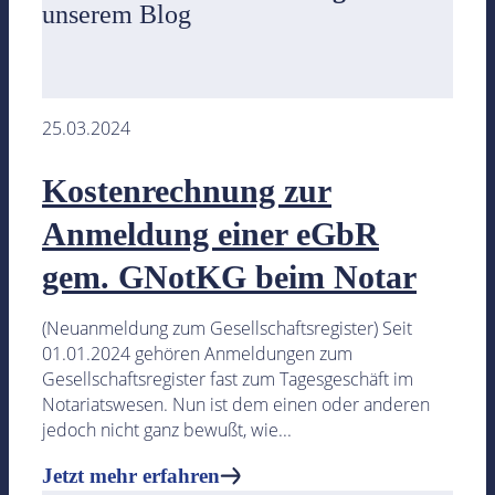
unserem Blog
- das digitale Notarbüro mit Vorlagen für Prozesse 
Urkundensammlung
Jetzt mehr erfahren
25.03.2024
Kostenrechnung zur
Anmeldung einer eGbR
Coaching & Beratung
gem. GNotKG beim Notar
(Neuanmeldung zum Gesellschaftsregister) Seit
01.01.2024 gehören Anmeldungen zum
Start ins Notariat
Gesellschaftsregister fast zum Tagesgeschäft im
Die besondere Fortbildung für neu bestellte Notare.
Notariatswesen. Nun ist dem einen oder anderen
jedoch nicht ganz bewußt, wie...
Shadow/Individual Coaching
Jetzt mehr erfahren
– DAS Coaching für Sie und das Team für absolute Eff