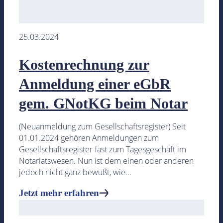
Fortbildungen
25.03.2024
Kostenrechnung zur
Live-Webinare
Anmeldung einer eGbR
Webinar-Aufzeichnungen
gem. GNotKG beim Notar
- alle vergangenen Webinare als Stream
Jetzt mehr erfahren
(Neuanmeldung zum Gesellschaftsregister) Seit
01.01.2024 gehören Anmeldungen zum
Gesellschaftsregister fast zum Tagesgeschäft im
Notariatswesen. Nun ist dem einen oder anderen
jedoch nicht ganz bewußt, wie...
Produkte für das Tagesgeschäft
Jetzt mehr erfahren