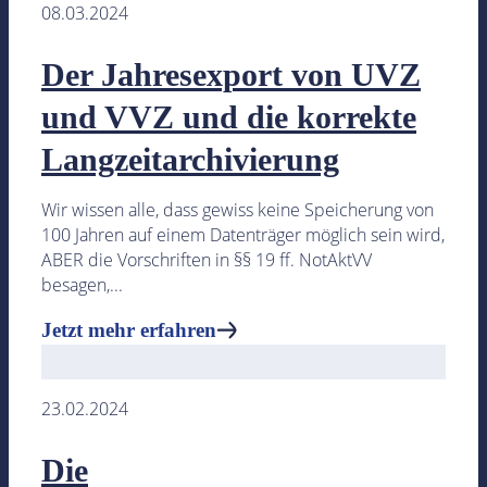
08.03.2024
GwG-Prüfung
Automatisierte online und kinderleicht
Der Jahresexport von UVZ
und VVZ und die korrekte
Büroausstattung
Empfohlene Artikel unserer Partner, die sich bewähr
Langzeitarchivierung
Onlinebeurkundung
Wir wissen alle, dass gewiss keine Speicherung von
Produkte rund um die erfolgreiche Beurkundung onli
100 Jahren auf einem Datenträger möglich sein wird,
ABER die Vorschriften in §§ 19 ff. NotAktVV
Jetzt mehr erfahren
besagen,...
Jetzt mehr erfahren
23.02.2024
Die