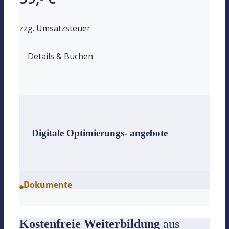
zzg. Umsatzsteuer
Details & Buchen
Digitale Optimierungs- angebote
Dokumente
(Datenabfragebögen zur Vorbereitung, Abwicklungsb
Kostenfreie Weiterbildung
aus
Checklisten