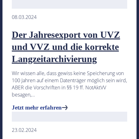
Individuelle Inhouse Schulungen
08.03.2024
- Optimierungen der Betriebsprozesse
Jetzt mehr erfahren
Der Jahresexport von UVZ
und VVZ und die korrekte
Langzeitarchivierung
Notarkosten
Wir wissen alle, dass gewiss keine Speicherung von
100 Jahren auf einem Datenträger möglich sein wird,
ABER die Vorschriften in §§ 19 ff. NotAktVV
besagen,...
Geschäftswertrechner
Jetzt mehr erfahren
Beispielkostenrechnungen
- zu gängigen Beurkundungs-verfahren
23.02.2024
Jetzt mehr erfahren