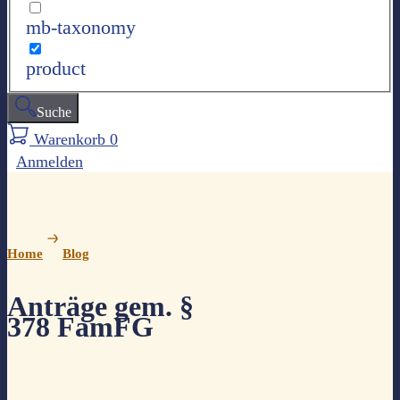
mb-taxonomy
product
Suche
Warenkorb
0
Anmelden
Home
Blog
Anträge gem. §
378 FamFG