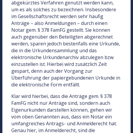
abgekürztes Verfahren genutzt werden kann,
um es als solches zu bezeichnen. Insbesondere
im Gesellschaftsrecht werden sehr häufig
GwG-Prüfung
Anträge – also Anmeldungen – durch einen
Automatisierte online und kinderleicht
Notar gem. § 378 FamFG gestellt. Sie können
auch gegenüber den Beteiligten abgerechnet
Büroausstattung
werden, sparen jedoch bestenfalls eine Urkunde,
Empfohlene Artikel unserer Partner, die sich
die in die Urkundensammlung und das
bewährt haben
elektronische Urkundenarchiv abzulegen bzw.
einzustellen ist. Hierbei wird zusätzlich Zeit
gespart, denn auch der Vorgang zur
Onlinebeurkundung
Überführung der papiergebundenen Urkunde in
Produkte rund um die erfolgreiche
die elektronische Form entfällt.
Beurkundung online.
Klar wird hierbei, dass die Anträge gem. § 378
Jetzt mehr erfahren
FamFG nicht nur Anträge sind, sondern auch
Eigenurkunden darstellen können, gehen wir
vom oben Genannten aus, dass ein Notar ein
umfangreiches Antrags- und Anmelderecht hat.
Genau hier, im Anmelderecht, sind die