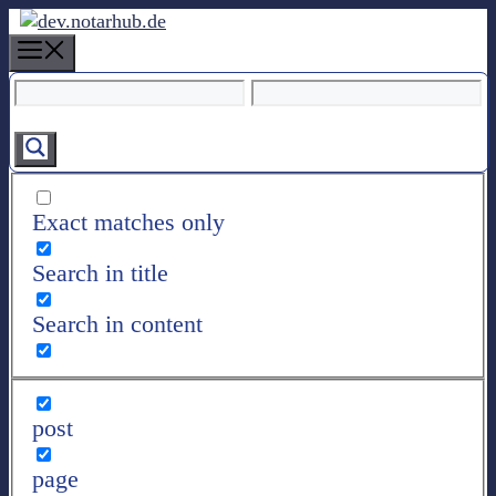
Z
u
M
m
e
I
n
n
u
h
a
l
Exact matches only
t
s
Search in title
p
r
Search in content
i
n
g
e
post
n
page