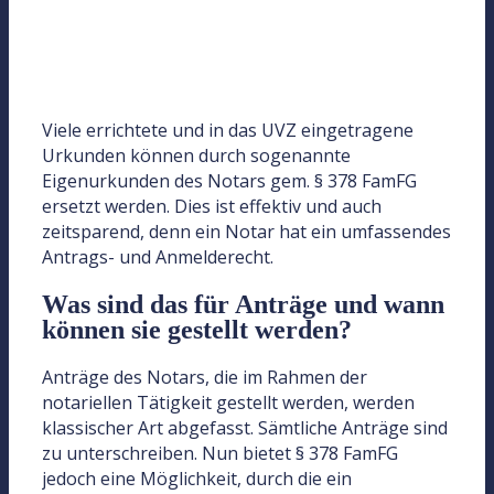
Fortbildungen
Viele errichtete und in das UVZ eingetragene
Urkunden können durch sogenannte
Eigenurkunden des Notars gem. § 378 FamFG
Live-Webinare
ersetzt werden. Dies ist effektiv und auch
zeitsparend, denn ein Notar hat ein umfassendes
Webinar-Aufzeichnungen
Antrags- und Anmelderecht.
- alle vergangenen Webinare als Stream
Was sind das für Anträge und wann
Jetzt mehr erfahren
können sie gestellt werden?
Anträge des Notars, die im Rahmen der
notariellen Tätigkeit gestellt werden, werden
klassischer Art abgefasst. Sämtliche Anträge sind
zu unterschreiben. Nun bietet § 378 FamFG
Produkte für das Tagesgeschäft
jedoch eine Möglichkeit, durch die ein