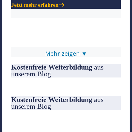
Jetzt mehr erfahren
Blog & Glossar
Mehr zeigen ▼
Kostenfreie Weiterbildung
aus
Blog
unserem Blog
Kostenfreie und aktuelle Informationen für alle
relevante Themen
Kostenfreie Weiterbildung
aus
Glossar
unserem Blog
Begriffe und Inhalte kurz nachschlagen
Jetzt mehr erfahren