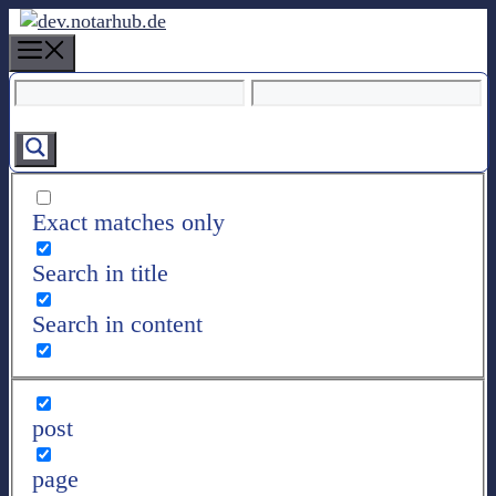
Z
u
M
m
e
I
n
n
u
h
a
l
Exact matches only
t
s
Search in title
p
r
Search in content
i
n
g
e
post
n
page