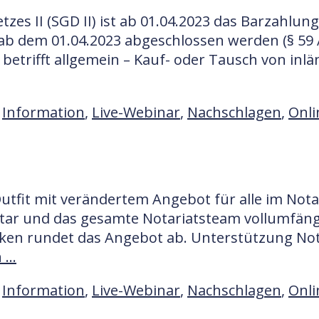
s II (SGD II) ist ab 01.04.2023 das Barzahlun
e ab dem 01.04.2023 abgeschlossen werden (§ 59 
etrifft allgemein – Kauf- oder Tausch von inlä
,
Information
,
Live-Webinar
,
Nachschlagen
,
Onli
tfit mit verändertem Angebot für alle im Notar
tar und das gesamte Notariatsteam vollumfängli
ken rundet das Angebot ab. Unterstützung Not
n …
,
Information
,
Live-Webinar
,
Nachschlagen
,
Onli