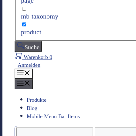
page
n
mb-taxonomy
product
Suche
Warenkorb
0
Anmelden
M
e
M
n
e
ü
n
Produkte
ü
Blog
Mobile Menu Bar Items