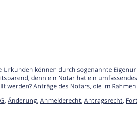
gene Urkunden können durch sogenannte Eigenu
 zeitsparend, denn ein Notar hat ein umfassend
lt werden? Anträge des Notars, die im Rahmen 
FG
,
Änderung
,
Anmelderecht
,
Antragsrecht
,
For