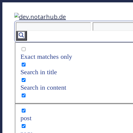
Z
u
m
I
n
h
a
Exact matches only
l
t
Search in title
s
p
Search in content
r
i
n
g
post
e