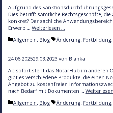
o
g
Aufgrund des Sanktionsdurchführungsgesetze
r
w
Dies betrifft sämtliche Rechtsgeschäfte, di
i
ö
konkret? Der sachliche Anwendungsbereich b
e
r
Erwerb …
Weiterlesen …
n
t
e
K
S
Allgemein
,
Blog
Änderung
,
Fortbildung
r
a
c
t
h
24.06.2025
29.03.2023
von
Bianka
e
l
g
a
Ab sofort steht das NotarHub im anderen Ou
o
g
gibt es verschiedene Produkte, die einen No
r
w
Angebot zu kostenfreien Informationszwec
i
ö
nach Bedarf mit Dokumenten …
Weiterlese
e
r
n
t
K
S
Allgemein
,
Blog
Änderung
,
Fortbildung
e
a
c