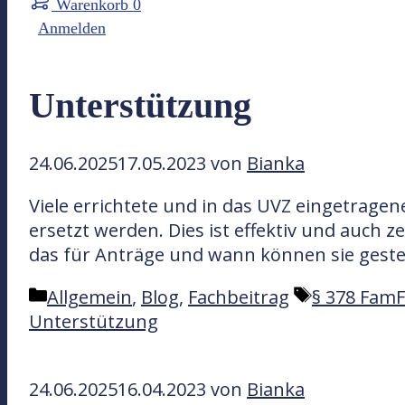
Warenkorb
0
Anmelden
Unterstützung
24.06.2025
17.05.2023
von
Bianka
Viele errichtete und in das UVZ eingetra
ersetzt werden. Dies ist effektiv und auch
das für Anträge und wann können sie gestel
K
S
Allgemein
,
Blog
,
Fachbeitrag
§ 378 Fam
a
c
Unterstützung
t
h
e
l
24.06.2025
16.04.2023
von
Bianka
g
a