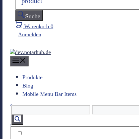
product
Suche
Warenkorb
0
Anmelden
M
e
n
Produkte
u
Blog
Mobile Menu Bar Items