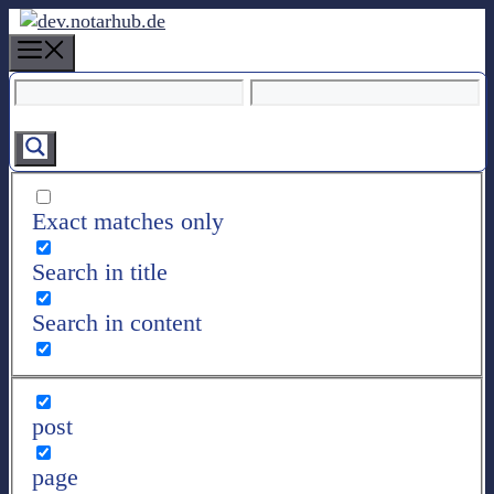
Z
u
M
m
e
I
n
n
u
h
a
l
Exact matches only
t
s
Search in title
p
r
Search in content
i
n
g
e
post
n
page