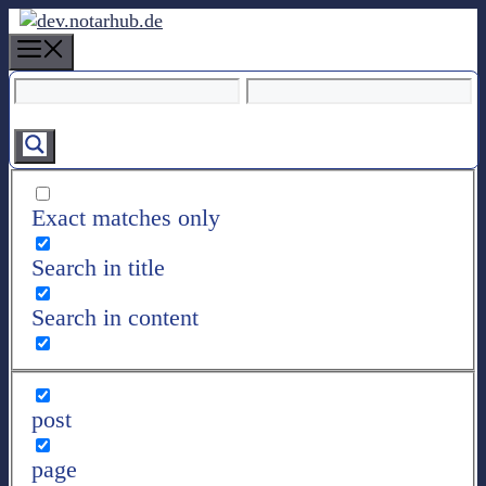
Z
u
M
m
e
I
n
n
u
h
a
l
Exact matches only
t
s
Search in title
p
r
Search in content
i
n
g
e
post
n
page