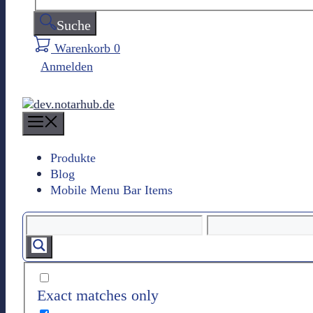
Suche
Warenkorb
0
Anmelden
M
e
n
Produkte
Blog
u
Mobile Menu Bar Items
Exact matches only