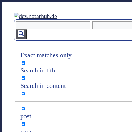
Z
u
m
I
n
h
a
l
Exact matches only
t
s
Search in title
p
r
Search in content
i
n
g
e
n
post
page