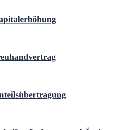
pitalerhöhung
euhandvertrag
teilsübertragung