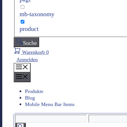
mb-taxonomy
product
Suche
Warenkorb
0
Anmelden
M
e
M
n
e
ü
n
Produkte
Blog
ü
Mobile Menu Bar Items