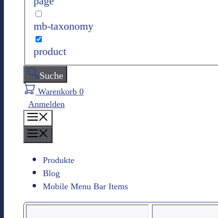
page
n
mb-taxonomy
product
Suche
Warenkorb
0
Anmelden
M
e
M
n
e
ü
n
Produkte
ü
Blog
Mobile Menu Bar Items