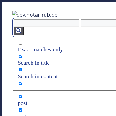
Z
u
m
I
n
h
a
Exact matches only
l
t
Search in title
s
p
Search in content
r
i
n
g
post
e