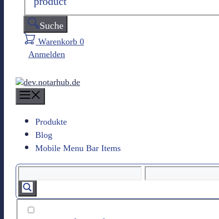
product
Suche
Warenkorb
0
Anmelden
M
e
n
Produkte
u
Blog
Mobile Menu Bar Items