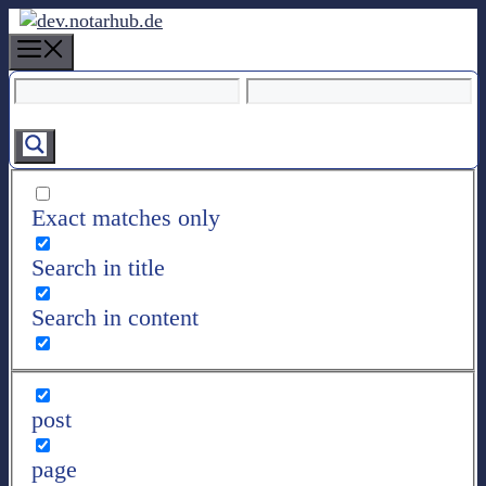
Z
u
M
m
e
I
n
n
u
h
a
l
Exact matches only
t
s
Search in title
p
r
Search in content
i
n
g
e
post
n
page