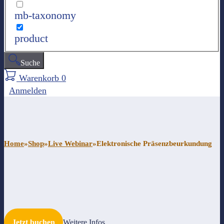
mb-taxonomy
product
Suche
Warenkorb
0
Anmelden
Home
»
Shop
»
Live Webinar
»
Elektronische Präsenzbeurkundung
Jetzt buchen
Weitere Infos