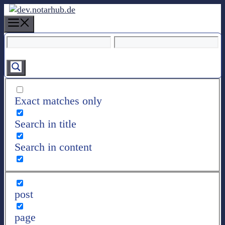
Z
u
M
m
e
I
n
n
u
h
a
l
Exact matches only
t
s
Search in title
p
r
Search in content
i
n
g
e
post
n
page