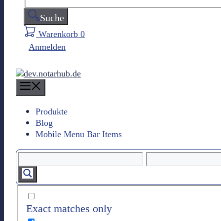
Suche
Warenkorb
0
Anmelden
M
e
n
Produkte
Blog
u
Mobile Menu Bar Items
Exact matches only