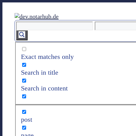
Z
u
m
I
n
h
a
l
Exact matches only
t
s
Search in title
p
r
Search in content
i
n
g
e
n
post
page