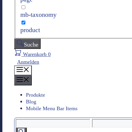
mb-taxonomy
product
Suche
Warenkorb
0
Anmelden
M
e
M
n
e
ü
n
Produkte
Blog
ü
Mobile Menu Bar Items