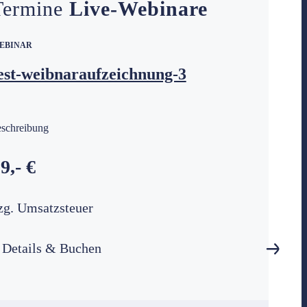
Termine
Live-Webinare
EBINAR
est-weibnaraufzeichnung-3
eschreibung
9,- €
zg. Umsatzsteuer
Details & Buchen