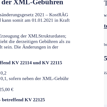
 der XML-Gebühren
htsänderungsgesetz 2021 – KostRÄG
W
d kann somit am 01.01.2021 in Kraft
t
e Erzeugung der XMLStrukturdaten;
ieht die derzeitigen Gebühren als zu
b
llt sein. Die Änderungen in der
5
reffend KV 22114 und KV 22115
z
 0,2
0,1, sofern neben der XML-Gebühr
25,00 €
– betreffend KV 22125